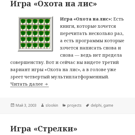
Игра «Охота на лис»
Игра «Охота на лис»:
Есть
книги, которые хочется
перечитать несколько раз,
а есть программы которые
хочется написать снова и
снова — ведь нет предела
совершенству. Вот и сейчас вы видете третий
вариант игры «Охота на лис», а в голове уже
зреет четвертый мультиплатформенный.
Читать далее
Игра «Охота на лис»
Опубликовано
Май 3, 2003
Автор
slookin
Рубрики
projects
Метки
delphi
,
game
Игра «Стрелки»