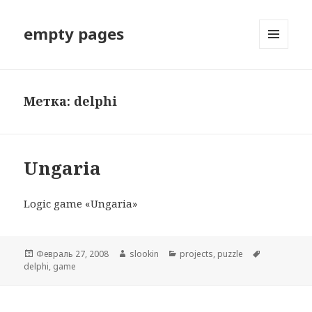
empty pages
МЕНЮ
И
ВИДЖЕТЫ
Метка: delphi
Ungaria
Logic game «Ungaria»
Опубликовано
Февраль 27, 2008
Автор
slookin
Рубрики
projects
,
puzzle
Метки
delphi
,
game