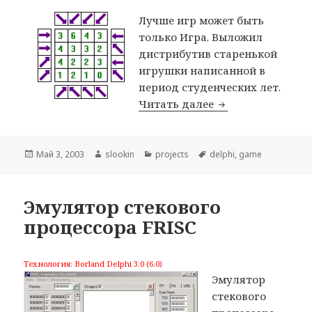
Лучше игр может быть
только Игра. Выложил
дистрибутив старенькой
игрушки написанной в
период студенческих лет.
Читать далее
Игра «Стрелки»
Опубликовано
Май 3, 2003
Автор
slookin
Рубрики
projects
Метки
delphi
,
game
Эмулятор стекового
процессора FRISC
Технология: Borland Delphi 3.0 (6.0)
Эмулятор
стекового