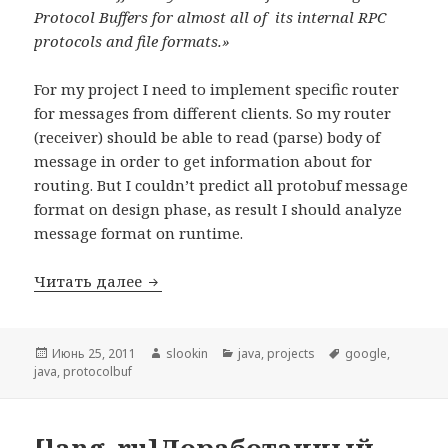
Protocol Buffers for almost all of its internal RPC
protocols and file formats.»
For my project
I need to implement specific router
for messages from different clients. So my router
(receiver) should be able to read (parse) body of
message in order to get information about for
routing. But I couldn’t predict all protobuf message
format on design phase, as result I should analyze
message format on runtime.
Читать далее
«Flexible» protocol buffer implementatio
Опубликовано
Июнь 25, 2011
Автор
slookin
Рубрики
java
,
projects
Метки
google
,
java
,
protocolbuf
[lang_ru]Доработанный