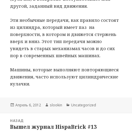
другой, заданный вид движения.
Эти необычные передачи, как правило состоят
из цилиндра, который имеет паз на
поверхности, в котором и движется стержень
вверх и вниз. Этот тип передачи можно
увидеть в старых механизмах часов и до сих
пор в современных швейных машинах.
Машины, которые выполняют повторяющиеся
движения, часто используют цилиндрические
кулачки.
Опубликовано
Апрель 6, 2012
Автор
slookin
Рубрики
Uncategorized
Навигация
НАЗАД
по
Вышел журнал HispaBrick #13
Предыдущая
записям