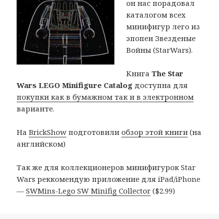
он нас порадовал
каталогом всех
минифигур лего из
эпопеи Звезденые
Войны (StarWars).
Книга
The Star
Wars LEGO Minifigure Catalog
доступна для
покупки как в бумажном так и в электронном
варианте.
На
BrickShow
подготовили
обзор этой книги
(на
английском)
Так же для коллекционеров минифигурок Star
Wars реккомендую приложение для iPad/iPhone
—
SWMins-Lego SW Minifig Collector
($2.99)