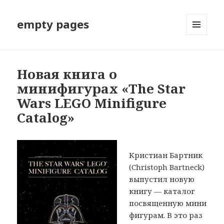
empty pages
МЕНЮ
И
ВИДЖЕТЫ
Новая книга о
минифигурах «The Star
Wars LEGO Minifigure
Catalog»
Кристиан Бартник
(Christoph Bartneck)
выпустил новую
книгу — каталог
посвященную мини
фигурам. В это раз