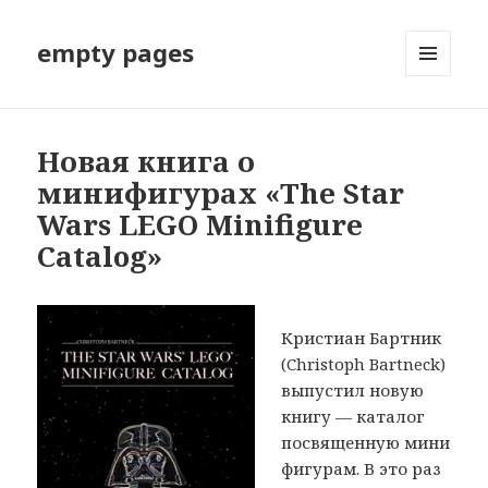
empty pages
МЕНЮ
И
ВИДЖЕТЫ
Новая книга о
минифигурах «The Star
Wars LEGO Minifigure
Catalog»
Кристиан Бартник
(Christoph Bartneck)
выпустил новую
книгу — каталог
посвященную мини
фигурам. В это раз