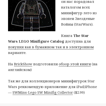
он нас порадовал
каталогом всех
минифигур лего из
эпопеи Звезденые
Войны (StarWars).
Книга
The Star
Wars LEGO Minifigure Catalog
доступна для
покупки как в бумажном так и в электронном
варианте.
На
BrickShow
подготовили
обзор этой книги
(на
английском)
Так же для коллекционеров минифигурок Star
Wars реккомендую приложение для iPad/iPhone
—
SWMins-Lego SW Minifig Collector
($2.99)